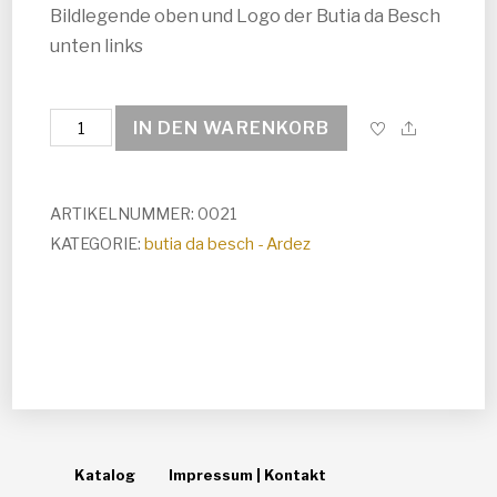
Bildlegende oben und Logo der Butia da Besch
unten links
Hirt
IN DEN WARENKORB
mit
seiner
Herde
ARTIKELNUMMER:
0021
/
KATEGORIE:
butia da besch - Ardez
paster
cun
sia
scossa
Menge
Katalog
Impressum | Kontakt